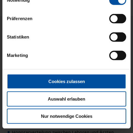
Notwendig
Präferenzen
Statistiken
Marketing
Auf den Cent genau.
Cookies zulassen
Auswahl erlauben
Umsetzung vertraglicher und gesetzlicher
Bestimmungen
Umsatzbeteiligungen von Leistungserbringern
Nur notwendige Cookies
Umsatzbeteiligungen von Investoren
Honorarverteilung zwischen Laboren und Ärzten