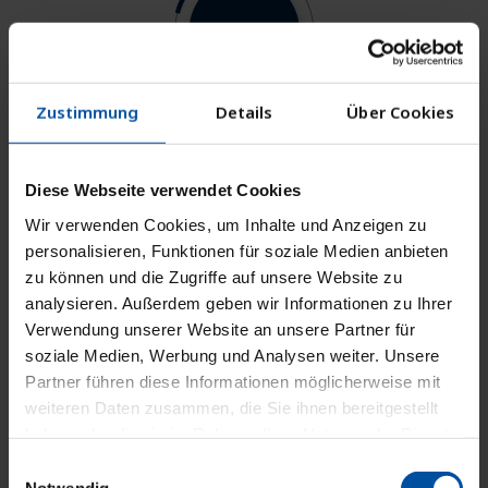
Zustimmung
Details
Über Cookies
übersichtlich
Diese Webseite verwendet Cookies
Wir verwenden Cookies, um Inhalte und Anzeigen zu
Abbildung Ihrer Profitcenter oder
personalisieren, Funktionen für soziale Medien anbieten
Kostenstellen
zu können und die Zugriffe auf unsere Website zu
Leistungserbringer
analysieren. Außerdem geben wir Informationen zu Ihrer
ambulante und stationäre Abrechnung
Verwendung unserer Website an unsere Partner für
Abteilungen
soziale Medien, Werbung und Analysen weiter. Unsere
Standorte
Partner führen diese Informationen möglicherweise mit
Therapiearten
weiteren Daten zusammen, die Sie ihnen bereitgestellt
medizinische Geräte
haben oder die sie im Rahmen Ihrer Nutzung der Dienste
andere unternehmensrelvante Kriterien
gesammelt haben.
Einwilligungsauswahl