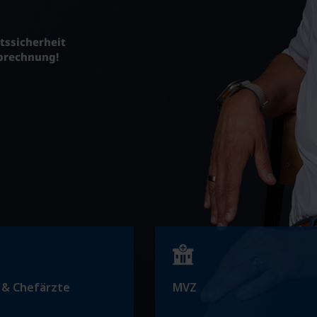
tssicherheit
abrechnung!
k & Chefärzte
MVZ