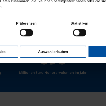
 Daten zusammen, die Sie ihnen bereitgestellt haben oder die s
n.
Kunden und Kundinnen im stationären
und niedergelassenen Bereich
Präferenzen
Statistiken
696
ies
Auswahl erlauben
g
Millionen Euro Honorarvolumen im Jahr