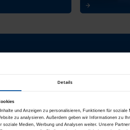
Kompetenz und Erfahrung
 Dienstleister für die Abrechnung ärztlicher Leistungen in den
r zweite Arzt nutzen das Know How, die Kompetenz und die Zuver
Details
d Ansprechpartner zur Realisierung und Sicherung ihrer ärztli
Cookies
nhalte und Anzeigen zu personalisieren, Funktionen für soziale
Website zu analysieren. Außerdem geben wir Informationen zu I
3700
r soziale Medien, Werbung und Analysen weiter. Unsere Partner