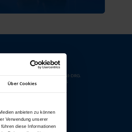
 Bereichen GOÄ, UV GOÄ und Hybrid-DRG.
lässigkeit ihrer persönlichen PVS
Über Cookies
chen Honorarforderungen.
 Medien anbieten zu können
hrer Verwendung unserer
 führen diese Informationen