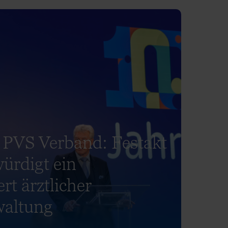
 PVS Verband: Festakt
würdigt ein
t ärztlicher
waltung