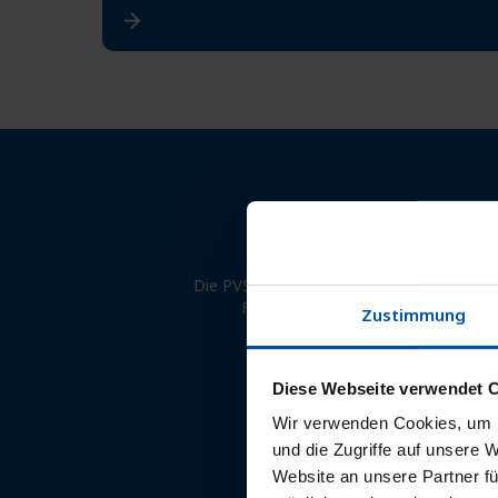
Die PVS Südwest ist der marktführende
Fast jede zweite Ärztin und jede
Zustimmung
Ansprechpartnerinnen un
Diese Webseite verwendet 
Wir verwenden Cookies, um I
und die Zugriffe auf unsere 
102
Website an unsere Partner fü