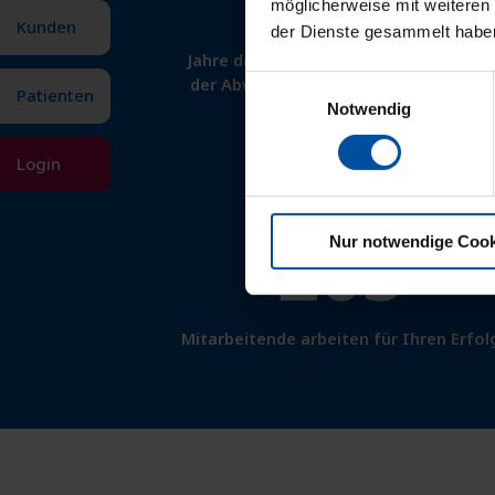
möglicherweise mit weiteren
Kunden
der Dienste gesammelt habe
Jahre der Erfahrung und Fachwissen in
der Abwicklung der Privatabrechnung
Einwilligungsauswahl
Patienten
Notwendig
Login
205
Nur notwendige Cook
Mitarbeitende arbeiten für Ihren Erfol