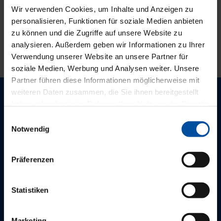
Wir verwenden Cookies, um Inhalte und Anzeigen zu
Offenlegungsbericht
personalisieren, Funktionen für soziale Medien anbieten
zu können und die Zugriffe auf unsere Website zu
Offenlegung gemäß § 7 Instituts-Vergütungsordnung
analysieren. Außerdem geben wir Informationen zu Ihrer
Verwendung unserer Website an unsere Partner für
soziale Medien, Werbung und Analysen weiter. Unsere
Partner führen diese Informationen möglicherweise mit
weiteren Daten zusammen, die Sie ihnen bereitgestellt
Der PVS Südwest Newsletter
haben oder die sie im Rahmen Ihrer Nutzung der Dienste
gesammelt haben.
Einwilligungsauswahl
Aktuelle Nachrichten zur Praxis der Privatabrechnung.
Notwendig
Präferenzen
Service Hotlines
Statistiken
Ärztinnen und Ärzte:
0621.164 200
Marketing