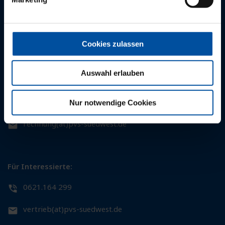
0721.95233 0
0761.27132 0
kunden(at)pvs-suedwest.de
Cookies zulassen
Auswahl erlauben
Für Patientinnen und Patienten:
0621.164 164
Nur notwendige Cookies
rechnung(at)pvs-suedwest.de
Für Interessierte:
0621.164 299
vertrieb(at)pvs-suedwest.de