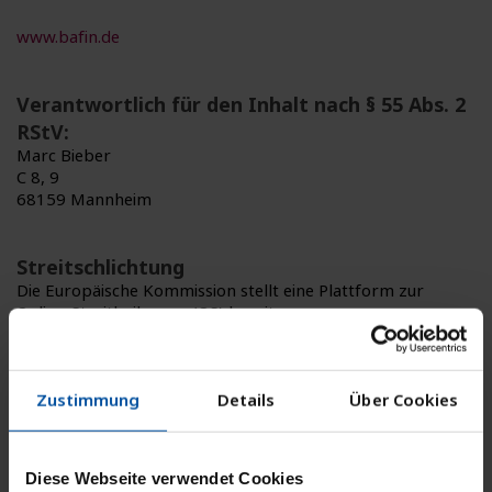
www.bafin.de
Verantwortlich für den Inhalt nach § 55 Abs. 2
RStV:
Marc Bieber
C 8, 9
68159 Mannheim
Streitschlichtung
Die Europäische Kommission stellt eine Plattform zur
Online-Streitbeilegung (OS) bereit:
https://ec.europa.eu/consumers/odr
.
Unsere E-Mail-Adresse finden Sie oben im Impressum.
Zustimmung
Details
Über Cookies
Wir sind nicht bereit oder verpflichtet, an
Streitbeilegungsverfahren vor einer
Verbraucherschlichtungsstelle teilzunehmen.
Diese Webseite verwendet Cookies