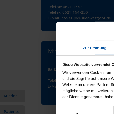
Telefon: 0621 164-0
Telefax: 0621 164-250
E-Mail:
info(at)pvs-suedwest(dot)de
Zustimmung
Murnau
Diese Webseite verwendet 
Barbarastraße 17 · 82418 Murnau 
Wir verwenden Cookies, um I
und die Zugriffe auf unsere 
Telefon: 08841 67697-708
Website an unsere Partner fü
E-Mail:
info(at)pvs-suedwest(dot)de
möglicherweise mit weiteren
Kunden
der Dienste gesammelt habe
Einwilligungsauswahl
Patienten