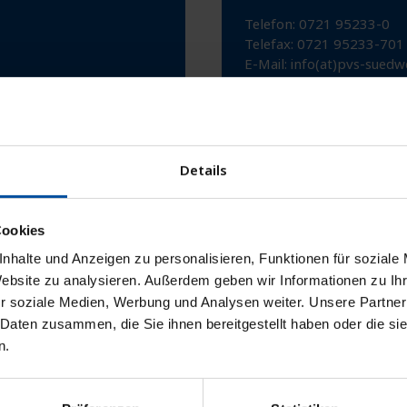
Telefon: 0721 95233-0
Telefax: 0721 95233-701
E-Mail:
info(at)pvs-suedw
Details
Freiburg
Oltmannsstraße 9 · 791
Cookies
am Staffelsee
Postfach 511 · 79005 Fre
nhalte und Anzeigen zu personalisieren, Funktionen für soziale
Website zu analysieren. Außerdem geben wir Informationen zu I
Telefon: 0761 27132-0
r soziale Medien, Werbung und Analysen weiter. Unsere Partner
Telefax: 0761 27132-45
 Daten zusammen, die Sie ihnen bereitgestellt haben oder die s
E-Mail:
info(at)pvs-suedw
n.