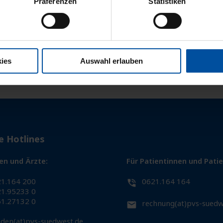
Präferenzen
Statistiken
ies
Auswahl erlauben
e Hotlines
en und Ärzte:
Für Patientinnen und Pati
1.164 200
0621.164 164
1.95233 0
1.27132 0
rechnung(at)pvs-suedw
den(at)pvs-suedwest.de