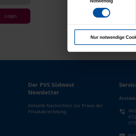
Notwendig
Login
Nur notwendige Cook
Der PVS Südwest
Servic
Newsletter
Ärztinn
Aktuelle Nachrichten zur Praxis der
062
Privatabrechnung.
072
076
kun