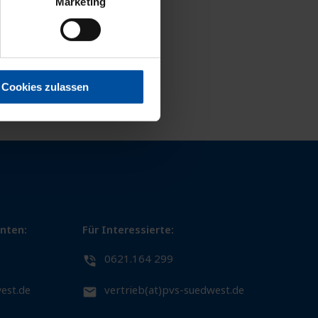
Marketing
Cookies zulassen
enten:
Für Interessierte:
0621.164 299
est.de
vertrieb(at)pvs-suedwest.de