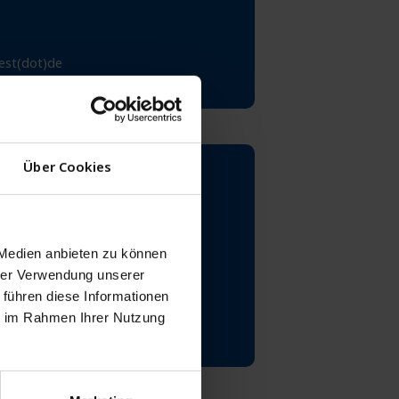
est(dot)de
Über Cookies
00 Freiburg
iburg
 Medien anbieten zu können
hrer Verwendung unserer
 führen diese Informationen
ie im Rahmen Ihrer Nutzung
est(dot)de