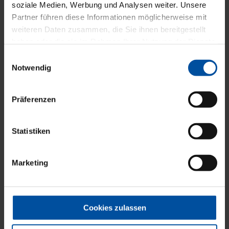
soziale Medien, Werbung und Analysen weiter. Unsere
Partner führen diese Informationen möglicherweise mit
weiteren Daten zusammen, die Sie ihnen bereitgestellt
0621 164-208
Telefon:
haben oder die sie im Rahmen Ihrer Nutzung der Dienste
0621 164-5208
Fax:
gesammelt haben.
Einwilligungsauswahl
Notwendig
E-Mail
Präferenzen
Statistiken
Marketing
Dr. med. Katja
Linke
2. Vorsitzende PVS Kurpfalz e. V.
Hausärztin, Viernheim
Cookies zulassen