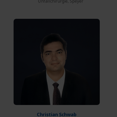
Unfallchirurgie, Speyer
0761 27132-00
Telefon:
0761 27132-45
Fax:
E-Mail
Christian
Schwab