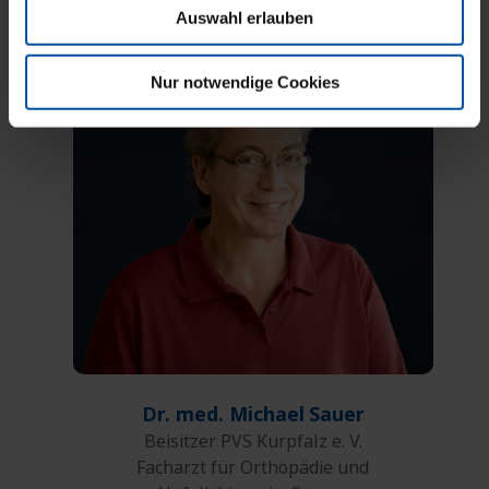
Auswahl erlauben
Nur notwendige Cookies
0621 164-208
Telefon:
0621 164-5208
Fax:
E-Mail
Dr. med. Michael
Sauer
Beisitzer PVS Kurpfalz e. V.
Facharzt für Orthopädie und