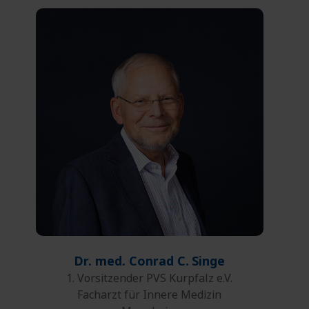
0621 164-208
Telefon:
0621 164-5208
Fax:
E-Mail
Dr. med. Conrad C.
Singe
1. Vorsitzender PVS Kurpfalz e.V.
Facharzt für Innere Medizin