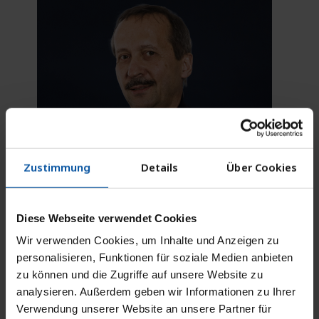
0621 164-208
Telefon:
0621 164-5208
Fax:
E-Mail
Zustimmung
Details
Über Cookies
Dr. med. Friedrich
Klee
Diese Webseite verwendet Cookies
Beisitzer PVS Kurpfalz e. V.
Wir verwenden Cookies, um Inhalte und Anzeigen zu
Facharzt für Chirurgie, Heidelberg
personalisieren, Funktionen für soziale Medien anbieten
zu können und die Zugriffe auf unsere Website zu
analysieren. Außerdem geben wir Informationen zu Ihrer
Verwendung unserer Website an unsere Partner für