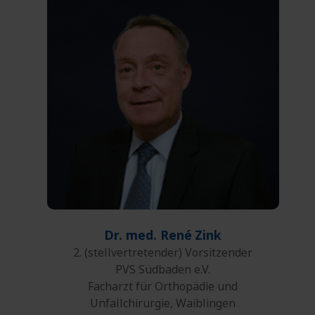
0761 27132-00
Telefon:
0761 27132-45
Fax:
E-Mail
Dr. med. René
Zink
2. (stellvertretender) Vorsitzender
PVS Südbaden e.V.
Facharzt für Orthopädie und
Unfallchirurgie, Waiblingen