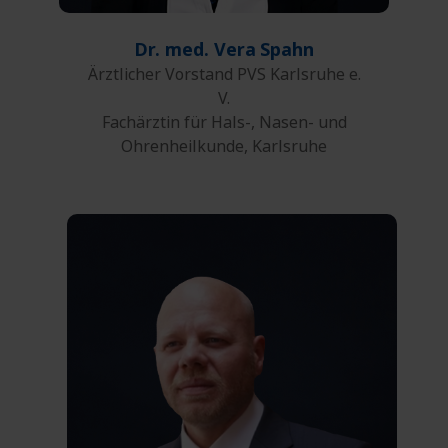
Dr. med. Vera
Spahn
Ärztlicher Vorstand PVS Karlsruhe e.
V.
Fachärztin für Hals-, Nasen- und
Ohrenheilkunde, Karlsruhe
0761 27132-00
Telefon:
0761 27132-45
Fax:
E-Mail