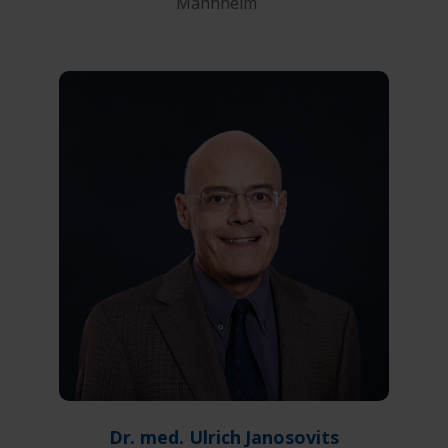
Mannheim
0721 55980-0
Telefon:
0721 55980-31
Fax:
E-Mail
Dr. med. Ulrich
Janosovits