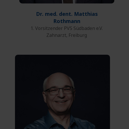
Dr. med. dent. Matthias
Rothmann
1. Vorsitzender PVS Südbaden e.V.
Zahnarzt, Freiburg
0721 55980-0
Telefon:
0721 55980-31
Fax:
E-Mail