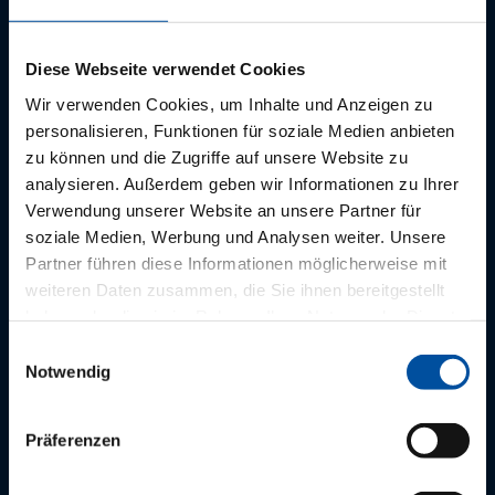
Service Hotlines
Diese Webseite verwendet Cookies
Wir verwenden Cookies, um Inhalte und Anzeigen zu
Ärztinnen und Ärzte:
personalisieren, Funktionen für soziale Medien anbieten
zu können und die Zugriffe auf unsere Website zu
0621.164 200
analysieren. Außerdem geben wir Informationen zu Ihrer
0721.95233 0
0761.27132 0
Verwendung unserer Website an unsere Partner für
soziale Medien, Werbung und Analysen weiter. Unsere
kunden(at)pvs-suedwest.de
Partner führen diese Informationen möglicherweise mit
weiteren Daten zusammen, die Sie ihnen bereitgestellt
haben oder die sie im Rahmen Ihrer Nutzung der Dienste
gesammelt haben.
Für Patientinnen und Patienten:
Einwilligungsauswahl
Notwendig
0621.164 164
rechnung(at)pvs-suedwest.de
Präferenzen