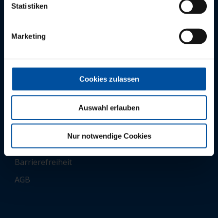
Statistiken
Für Interessierte:
0621.164 299
Marketing
vertrieb(at)pvs-suedwest.de
Cookies zulassen
Auswahl erlauben
DIN EN ISO 9001 zertifiziert
Datenschutz
Nur notwendige Cookies
Impressum
Barrierefreiheit
AGB