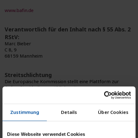
www.bafin.de
Verantwortlich für den Inhalt nach § 55 Abs. 2
RStV:
Marc Bieber
C 8, 9
68159 Mannheim
Streitschlichtung
Die Europäische Kommission stellt eine Plattform zur
Online-Streitbeilegung (OS) bereit:
https://ec.europa.eu/consumers/odr
.
Unsere E-Mail-Adresse finden Sie oben im Impressum.
Zustimmung
Details
Über Cookies
Wir sind nicht bereit oder verpflichtet, an
Streitbeilegungsverfahren vor einer
Verbraucherschlichtungsstelle teilzunehmen.
Diese Webseite verwendet Cookies