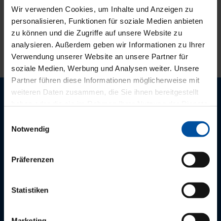
Wir verwenden Cookies, um Inhalte und Anzeigen zu
Offenlegungsbericht
personalisieren, Funktionen für soziale Medien anbieten
zu können und die Zugriffe auf unsere Website zu
Offenlegung gemäß § 7 Instituts-Vergütungsordnung
analysieren. Außerdem geben wir Informationen zu Ihrer
Verwendung unserer Website an unsere Partner für
soziale Medien, Werbung und Analysen weiter. Unsere
Partner führen diese Informationen möglicherweise mit
weiteren Daten zusammen, die Sie ihnen bereitgestellt
Der PVS Südwest Newsletter
haben oder die sie im Rahmen Ihrer Nutzung der Dienste
gesammelt haben.
Einwilligungsauswahl
Aktuelle Nachrichten zur Praxis der Privatabrechnung.
Notwendig
Präferenzen
Service Hotlines
Statistiken
Ärztinnen und Ärzte:
0621.164 200
Marketing