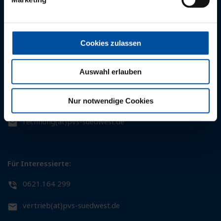
0721.95233 0
0761.27132 0
kunden(at)pvs-suedwest.de
Cookies zulassen
Auswahl erlauben
Für Patientinnen und Patienten:
0621.164 164
Nur notwendige Cookies
rechnung(at)pvs-suedwest.de
Für Interessierte:
0621.164 299
vertrieb(at)pvs-suedwest.de