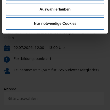
Anmeldung zum
Auswahl erlauben
Webinar „GOÄneu“
Unser Webinar erklärt bereits heute die Grundstruktur der
Nur notwendige Cookies
GOÄneu. Es zeigt geplante Veränderungen auf und welche
Grundsätze der aktuellen GOÄ weitergeführt werden
sollen.
22.07.2026, 12:00 – 13:00 Uhr
Fortbildungspunkte: 1
Teilnahme: 65 € (50 € für PVS Südwest Mitglieder)
Anrede