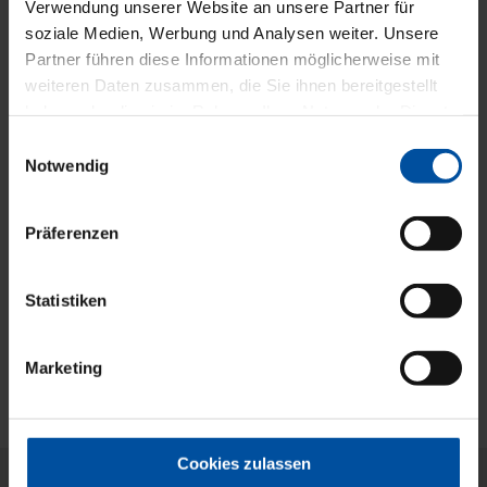
Verwendung unserer Website an unsere Partner für
soziale Medien, Werbung und Analysen weiter. Unsere
Schnelle und sichere Liquidität
Partner führen diese Informationen möglicherweise mit
weiteren Daten zusammen, die Sie ihnen bereitgestellt
haben oder die sie im Rahmen Ihrer Nutzung der Dienste
gesammelt haben.
Einwilligungsauswahl
Notwendig
Präferenzen
Konsequentes Forderungs­
management
Statistiken
Marketing
Cookies zulassen