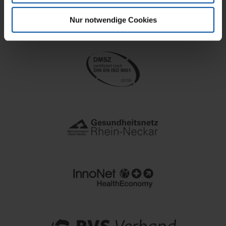
Nur notwendige Cookies
PVS Südwest. Zertifiziert. Ausgezeichnet.
Anerkannt.