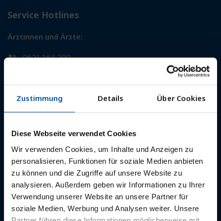
Service Hotlines
Ärztinnen und Ärzte:
0621.164 200
0721.95233 0
0761.27132 0
kunden(at)pvs-suedwest.de
Zustimmung
Details
Über Cookies
Diese Webseite verwendet Cookies
Für Patientinnen und Patienten:
Wir verwenden Cookies, um Inhalte und Anzeigen zu
0621.164 164
personalisieren, Funktionen für soziale Medien anbieten
zu können und die Zugriffe auf unsere Website zu
rechnung(at)pvs-suedwest.de
analysieren. Außerdem geben wir Informationen zu Ihrer
Verwendung unserer Website an unsere Partner für
soziale Medien, Werbung und Analysen weiter. Unsere
Partner führen diese Informationen möglicherweise mit