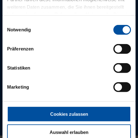
Für Interessierte:
weiteren Daten zusammen, die Sie ihnen bereitgestellt
0621.164 299
haben oder die sie im Rahmen Ihrer Nutzung der Dienste
gesammelt haben.
Einwilligungsauswahl
vertrieb(at)pvs-suedwest.de
Notwendig
Präferenzen
DIN EN ISO 9001 zertifiziert
Statistiken
Datenschutz
Impressum
Marketing
Barrierefreiheit
AGB
Cookies zulassen
Auswahl erlauben