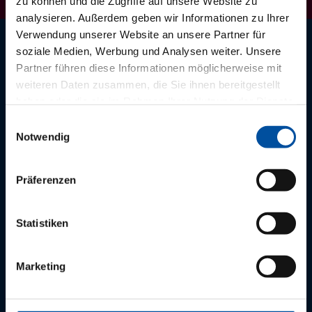
zu können und die Zugriffe auf unsere Website zu
analysieren. Außerdem geben wir Informationen zu Ihrer
Verwendung unserer Website an unsere Partner für
soziale Medien, Werbung und Analysen weiter. Unsere
Der PVS Südwest Newsletter
Partner führen diese Informationen möglicherweise mit
Aktuelle Nachrichten zur Praxis der Privatabrechnung.
weiteren Daten zusammen, die Sie ihnen bereitgestellt
haben oder die sie im Rahmen Ihrer Nutzung der Dienste
gesammelt haben.
Einwilligungsauswahl
Notwendig
Service Hotlines
Präferenzen
Ärztinnen und Ärzte:
0621.164 200
Statistiken
0721.95233 0
0761.27132 0
Marketing
kunden(at)pvs-suedwest.de