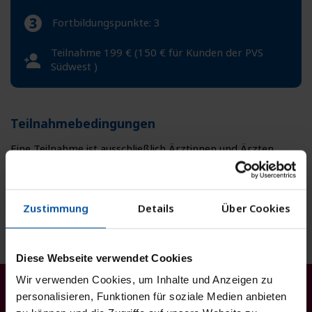
Fortbildungspunkte: 3
Teilnahme 199 € (150 € für Kunden der PVS
Südwest )
Teilnahmebedingungen
Eine Teilnahme ist ausschließlich Ärztinnen und Ärzten
sowie Klinik- und Praxispersonal möglich.
Die Anmeldung ist nur unter Angabe der persönlichen
Kontaktdaten möglich.
Pro E-Mail Adresse kann
NUR
eine Anmeldung erfolgen.
Zustimmung
Details
Über Cookies
AGB
Diese Webseite verwendet Cookies
Wir verwenden Cookies, um Inhalte und Anzeigen zu
Jetzt anmelden!
personalisieren, Funktionen für soziale Medien anbieten