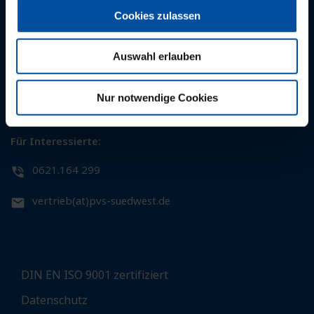
Cookies zulassen
Für Patientinnen und Patienten:
0621.164 164
Auswahl erlauben
rechnung(at)pvs-suedwest.de
Nur notwendige Cookies
Für Interessierte:
0621.164 299
vertrieb(at)pvs-suedwest.de
DIN EN ISO 9001 zertifiziert
Datenschutz