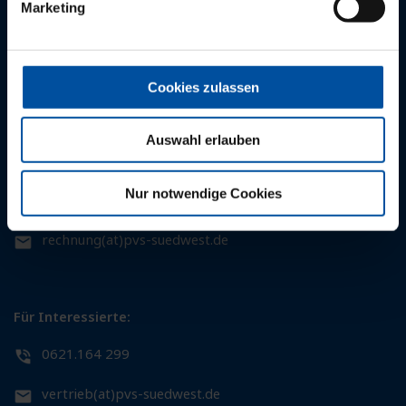
Marketing
0621.164 200
0721.95233 0
0761.27132 0
kunden(at)pvs-suedwest.de
Cookies zulassen
Auswahl erlauben
Für Patientinnen und Patienten:
Nur notwendige Cookies
0621.164 164
rechnung(at)pvs-suedwest.de
Für Interessierte:
0621.164 299
vertrieb(at)pvs-suedwest.de