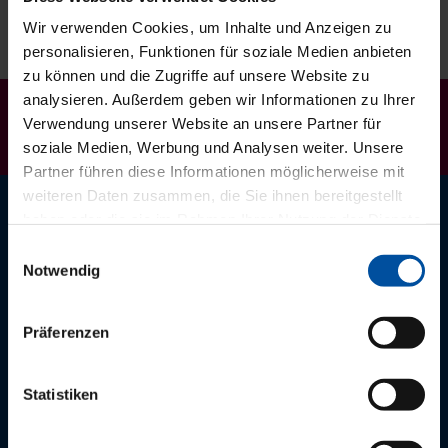
Wir verwenden Cookies, um Inhalte und Anzeigen zu
AGB
personalisieren, Funktionen für soziale Medien anbieten
zu können und die Zugriffe auf unsere Website zu
analysieren. Außerdem geben wir Informationen zu Ihrer
Jetzt anmelden!
Verwendung unserer Website an unsere Partner für
soziale Medien, Werbung und Analysen weiter. Unsere
Partner führen diese Informationen möglicherweise mit
weiteren Daten zusammen, die Sie ihnen bereitgestellt
haben oder die sie im Rahmen Ihrer Nutzung der Dienste
Der PVS Südwest Newsletter
gesammelt haben.
Einwilligungsauswahl
Aktuelle Nachrichten zur Praxis der Privatabrechnung.
Notwendig
Präferenzen
Service Hotlines
Statistiken
Ärztinnen und Ärzte: